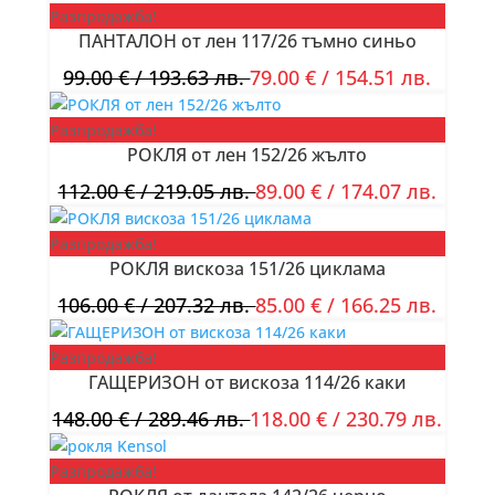
Разпродажба!
ПАНТАЛОН от лен 117/26 тъмно синьо
99.00
€
/ 193.63 лв.
79.00
€
/ 154.51 лв.
Разпродажба!
РОКЛЯ от лен 152/26 жълто
112.00
€
/ 219.05 лв.
89.00
€
/ 174.07 лв.
Разпродажба!
РОКЛЯ вискоза 151/26 циклама
106.00
€
/ 207.32 лв.
85.00
€
/ 166.25 лв.
Разпродажба!
ГАЩЕРИЗОН от вискоза 114/26 каки
148.00
€
/ 289.46 лв.
118.00
€
/ 230.79 лв.
Разпродажба!