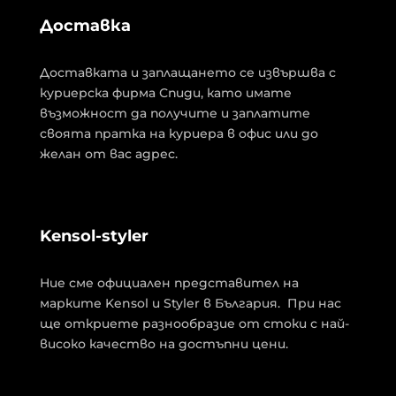
Доставка
Доставката и заплащането се извършва с
куриерска фирма Спиди, като имате
възможност да получите и заплатите
своята пратка на куриера в офис или до
желан от вас адрес.
Kensol-styler
Ние сме официален представител на
марките Kensol и Styler в България. При нас
ще откриете разнообразие от стоки с най-
високо качество на достъпни цени.