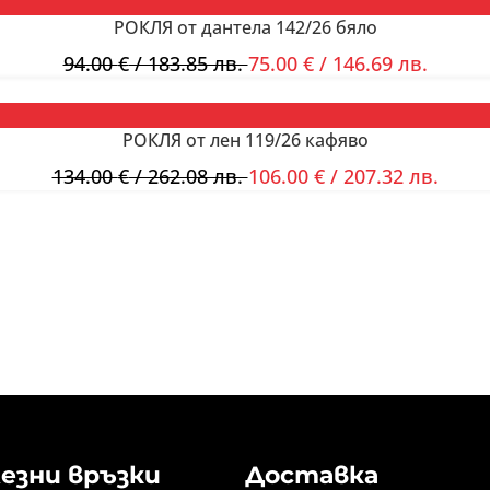
РОКЛЯ от дантела 142/26 бяло
94.00
€
/ 183.85 лв.
75.00
€
/ 146.69 лв.
РОКЛЯ от лен 119/26 кафяво
134.00
€
/ 262.08 лв.
106.00
€
/ 207.32 лв.
езни връзки
Доставка