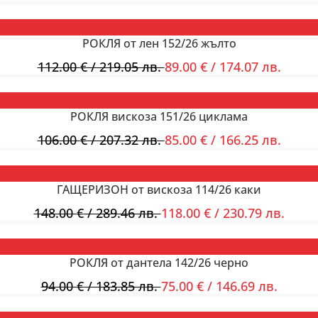
РОКЛЯ от лен 152/26 жълто
112.00
€
/ 219.05 лв.
89.00
€
/ 174.07 лв.
РОКЛЯ вискоза 151/26 циклама
106.00
€
/ 207.32 лв.
85.00
€
/ 166.25 лв.
ГАЩЕРИЗОН от вискоза 114/26 каки
148.00
€
/ 289.46 лв.
118.00
€
/ 230.79 лв.
РОКЛЯ от дантела 142/26 черно
94.00
€
/ 183.85 лв.
75.00
€
/ 146.69 лв.