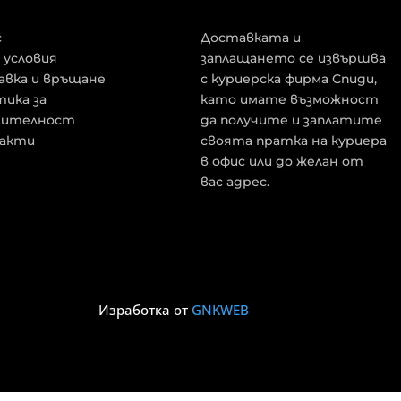
с
Доставката и
 условия
заплащането се извършва
авка и връщане
с куриерска фирма Спиди,
ика за
като имате възможност
рителност
да получите и заплатите
акти
своята пратка на куриера
в офис или до желан от
вас адрес.
Изработка от
GNKWEB