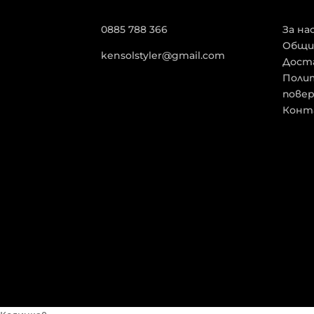
0885 788 366
За на
Общи
kensolstyler@gmail.com
Дост
Полит
пове
Конт