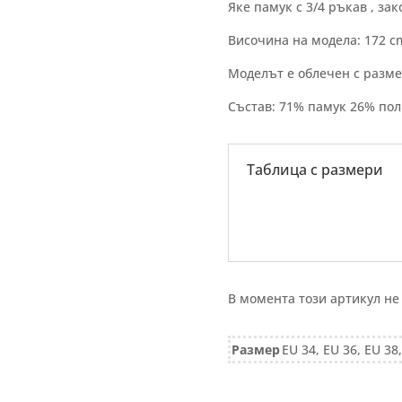
Яке памук с 3/4 ръкав , за
Височина на модела: 172 c
Моделът е облечен с разм
Състав: 71% памук 26% по
Таблица с размери
В момента този артикул не
Размер
EU 34, EU 36, EU 38,