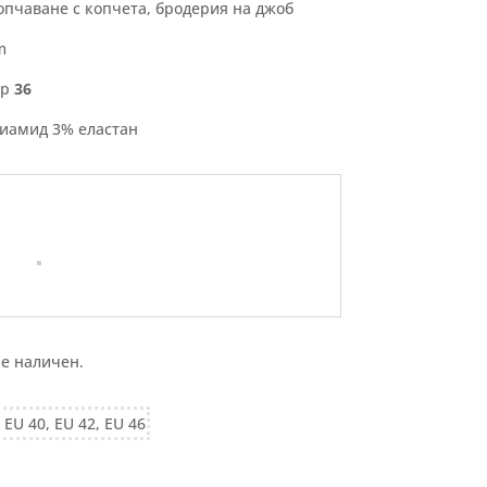
копчаване с копчета, бродерия на джоб
m
ер
36
лиамид 3% еластан
 е наличен.
 EU 40, EU 42, EU 46