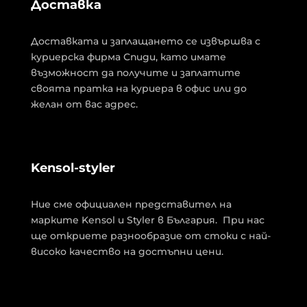
Доставка
Доставката и заплащането се извършва с
куриерска фирма Спиди, като имате
възможност да получите и заплатите
своята пратка на куриера в офис или до
желан от вас адрес.
Kensol-styler
Ние сме официален представител на
марките Kensol и Styler в България. При нас
ще откриете разнообразие от стоки с най-
високо качество на достъпни цени.